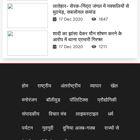
लातेहार- सेरक-निंद्रा जंगल में नक्सलियों से
मुठभेड़, सबजोनल कमांड
17 Dec 2020
1647
शादी का झांसा देकर यौन शोषण करने के
आरोप में थाना प्रभारी गिरफ्त
17 Dec 2020
1211
होम
राष्ट्रीय
अंतर्राष्ट्रीय
व्यापार
खेल
मनोरंजन
बॉलीवुड
पॉलिटिक्स
प्रौद्योगिकी
संपादकीय
विचार मंच
लाइफस्टाइल
धर्म
पर्यटन
गुदगुदी
दुनिया अजब-गजब
राज्यों से