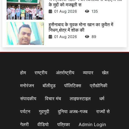
के मुद्दों को मजबूती स
01 Aug 2026
135
हुसैनाबाद के युवक मोना खान का कुवैत में
निधन,क्षेत्र में शोक की
01 Aug 2026
89
होम
राष्ट्रीय
अंतर्राष्ट्रीय
व्यापार
खेल
मनोरंजन
बॉलीवुड
पॉलिटिक्स
प्रौद्योगिकी
संपादकीय
विचार मंच
लाइफस्टाइल
धर्म
पर्यटन
गुदगुदी
दुनिया अजब-गजब
राज्यों से
गेलरी
वीडियो
पत्रिका
Admin Login